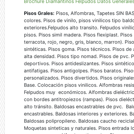
Brochure Diamantinos
Felpudos Datos Generale
Pisos Grales:
Pisos, Alfombras, Tapetes SIN BAS
colores. Pisos de vinilo, pisos vinilicos tipo bald
exteriores.Felpudos alto transito. Felpudos viníl
pisos. Pisos simil madera. Pisos flexiplast. Pisos
terracota, rojo, negro, gris, blanco, marron). Pi
sintéticas. Pisos goma. Pisos técnicos. Pisos de 
alta densidad. Pisos tipo nomad. Pisos de pvc. 
deportivos. Pisos antideslizantes. Pisos sintético
antifatigas. Pisos antigolpes. Pisos baratos. Pi
personalizados. Pisos divertidos. Pisos original
Base. Colocación pisos vinilicos. Alfombras resis
Felpudos muy económicos. Alfombras dieléctric
con bordes antitropiezos (rampas). Pisos dieléct
alto tránsito. Baldosas encastrables de pvc. B
encastrables. Baldosas interiores y exteriores. B
Baldosas polipropileno. Baldosas caucho recicl
Moquetas sinteticas y naturales. Pisos entrada 