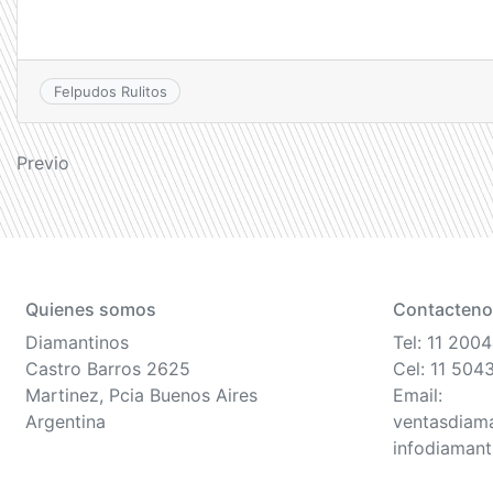
Felpudos Rulitos
Navegación
Previo
de
entradas
Quienes somos
Contacteno
Diamantinos
Tel: 11 200
Castro Barros 2625
Cel: 11 504
Martinez, Pcia Buenos Aires
Email:
Argentina
ventasdiam
infodiaman