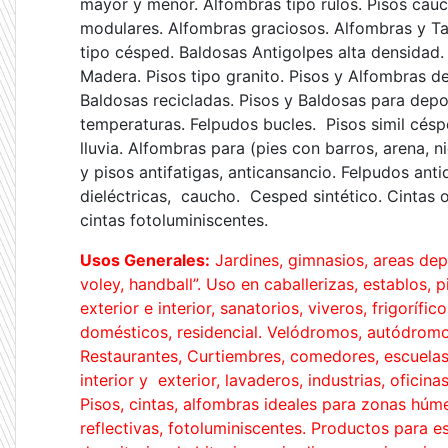
mayor y menor. Alfombras tipo rulos. Pisos cauc
modulares. Alfombras graciosos. Alfombras y Tape
tipo césped. Baldosas Antigolpes alta densidad. 
Madera. Pisos tipo granito. Pisos y Alfombras de
Baldosas recicladas. Pisos y Baldosas para depor
temperaturas. Felpudos bucles. Pisos simil césp
lluvia. Alfombras para (pies con barros, arena, 
y pisos antifatigas, anticansancio. Felpudos antid
dieléctricas, caucho. Cesped sintético. Cintas o 
cintas fotoluminiscentes.
Usos Generales:
Jardines, gimnasios, areas dep
voley, handball”. Uso en caballerizas, establos,
exterior e interior, sanatorios, viveros, frigorífi
domésticos, residencial. Velódromos, autódromo
Restaurantes, Curtiembres, comedores, escuelas, 
interior y exterior, lavaderos, industrias, oficin
Pisos, cintas, alfombras ideales para zonas húme
reflectivas, fotoluminiscentes. Productos para 