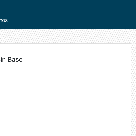
inos
Sin Base