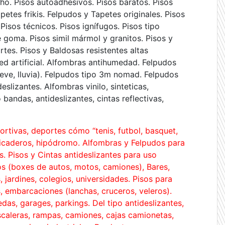
ho. Pisos autoadhesivos. Pisos baratos. Pisos
tes frikis. Felpudos y Tapetes originales. Pisos
Pisos técnicos. Pisos ignífugos. Pisos tipo
 goma. Pisos simil mármol y granitos. Pisos y
tes. Pisos y Baldosas resistentes altas
ed artificial. Alfombras antihumedad. Felpudos
nieve, lluvia). Felpudos tipo 3m nomad. Felpudos
eslizantes. Alfombras vinilo, sinteticas,
bandas, antideslizantes, cintas reflectivas,
ortivas, deportes cómo “tenis, futbol, basquet,
 picaderos, hipódromo. Alfombras y Felpudos para
cos. Pisos y Cintas antideslizantes para uso
s (boxes de autos, motos, camiones), Bares,
jardines, colegios, universidades. Pisos para
as, embarcaciones (lanchas, cruceros, veleros).
das, garages, parkings. Del tipo antideslizantes,
escaleras, rampas, camiones, cajas camionetas,