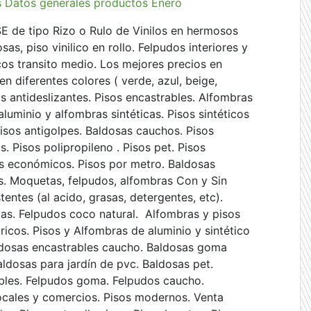
s
Datos generales productos Enero
E de tipo Rizo o Rulo de Vinilos en hermosos
osas, piso vinilico en rollo. Felpudos interiores y
icos transito medio. Los mejores precios en
 en diferentes colores ( verde, azul, beige,
sos antideslizantes. Pisos encastrables. Alfombras
aluminio y alfombras sintéticas. Pisos sintéticos
Pisos antigolpes. Baldosas cauchos. Pisos
s. Pisos polipropileno . Pisos pet. Pisos
sos económicos. Pisos por metro. Baldosas
es. Moquetas, felpudos, alfombras Con y Sin
tentes (al acido, grasas, detergentes, etc).
as. Felpudos coco natural. Alfombras y pisos
ricos. Pisos y Alfombras de aluminio y sintético
aldosas encastrables caucho. Baldosas goma
aldosas para jardín de pvc. Baldosas pet.
ables. Felpudos goma. Felpudos caucho.
locales y comercios. Pisos modernos. Venta