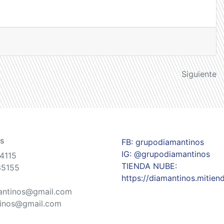
Siguiente
s
FB: grupodiamantinos
IG: @grupodiamantinos
44115
TIENDA NUBE:
35155
https://diamantinos.mitie
antinos@gmail.com
tinos@gmail.com