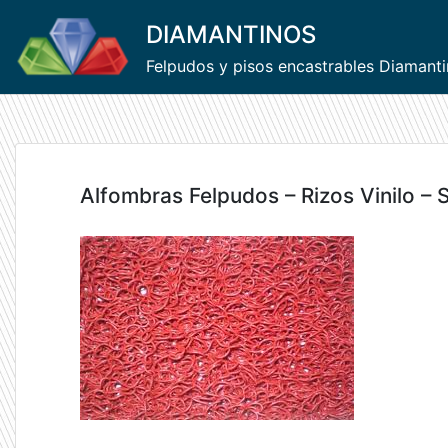
Skip
DIAMANTINOS
to
content
Felpudos y pisos encastrables Diamant
Alfombras Felpudos – Rizos Vinilo – 