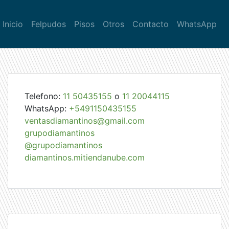
Inicio
Felpudos
Pisos
Otros
Contacto
WhatsApp
Telefono:
11 50435155
o
11 20044115
WhatsApp:
+5491150435155
ventasdiamantinos@gmail.com
grupodiamantinos
@grupodiamantinos
diamantinos.mitiendanube.com