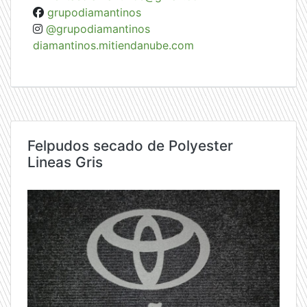
grupodiamantinos
@grupodiamantinos
diamantinos.mitiendanube.com
Felpudos secado de Polyester
Lineas Gris