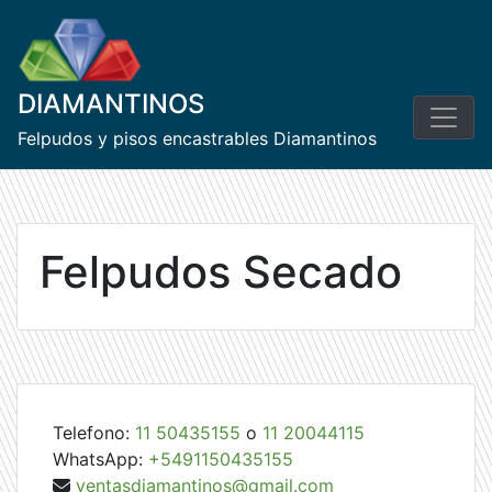
Skip
to
content
DIAMANTINOS
Felpudos y pisos encastrables Diamantinos
Felpudos Secado
Telefono:
11 50435155
o
11 20044115
WhatsApp:
+5491150435155
ventasdiamantinos@gmail.com