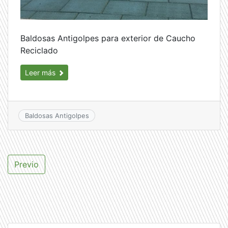
Baldosas Antigolpes para exterior de Caucho
Reciclado
Leer más
Baldosas Antigolpes
Navegación
Previo
de
entradas