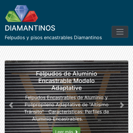
Skip
to
content
DIAMANTINOS
Felpudos y pisos encastrables Diamantinos
Felpudos de Aluminio
Encastrable Modelo
Adaptative
Felpudos Encastrables de Aluminio y
Polipropileno Adaptative de "Altísimo
Previous
Next
Tránsito” Características: Perfiles de
Aluminio Encastrables. ...
Leer más