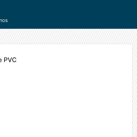
inos
e PVC