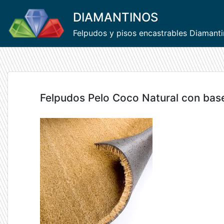
Skip
DIAMANTINOS
to
content
Felpudos y pisos encastrables Diamant
Felpudos Pelo Coco Natural con bas