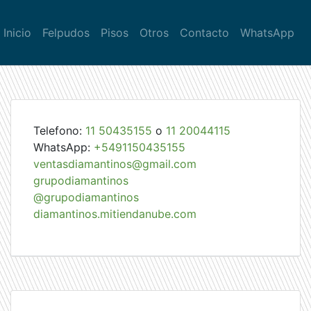
Inicio
Felpudos
Pisos
Otros
Contacto
WhatsApp
Telefono:
11 50435155
o
11 20044115
WhatsApp:
+5491150435155
ventasdiamantinos@gmail.com
grupodiamantinos
@grupodiamantinos
diamantinos.mitiendanube.com