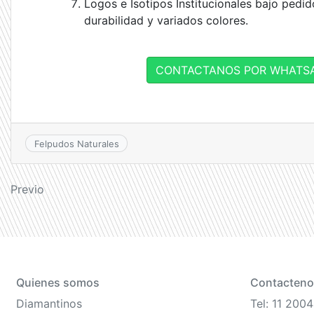
Logos e Isotipos Institucionales bajo pedid
durabilidad y variados colores.
CONTACTANOS POR WHATSA
Felpudos Naturales
Navegación
Previo
de
entradas
Quienes somos
Contacteno
Diamantinos
Tel: 11 200