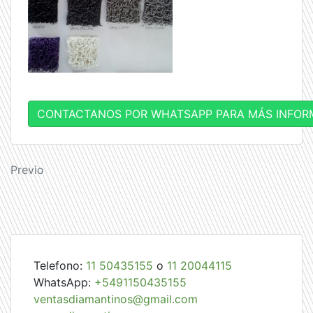
CONTACTANOS POR WHATSAPP PARA MÁS INFOR
Navegación
Previo
de
entradas
Telefono:
11 50435155
o
11 20044115
WhatsApp:
+5491150435155
ventasdiamantinos@gmail.com