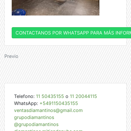
CONTACTANOS POR WHATSAPP PARA MÁS INFOR
Navegación
Previo
de
entradas
Telefono:
11 50435155
o
11 20044115
WhatsApp:
+5491150435155
ventasdiamantinos@gmail.com
grupodiamantinos
@grupodiamantinos