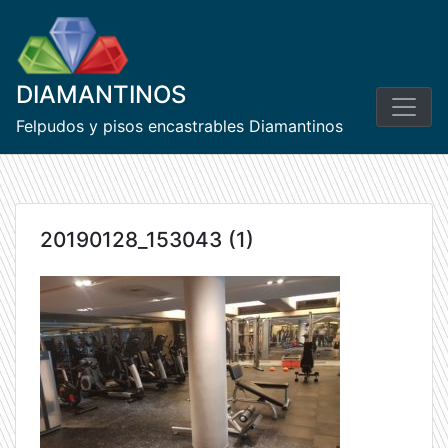
Skip
to
content
DIAMANTINOS
Felpudos y pisos encastrables Diamantinos
20190128_153043 (1)