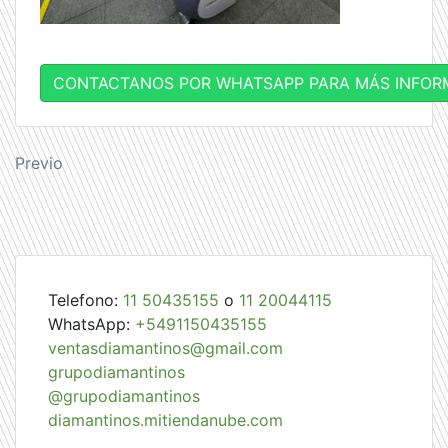
CONTACTANOS POR WHATSAPP PARA MÁS INFOR
Navegación
Previo
de
entradas
Telefono:
11 50435155
o
11 20044115
WhatsApp:
+5491150435155
ventasdiamantinos@gmail.com
grupodiamantinos
@grupodiamantinos
diamantinos.mitiendanube.com