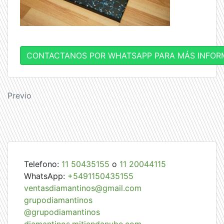
CONTACTANOS POR WHATSAPP PARA MÁS INFOR
Navegación
Previo
de
entradas
Telefono:
11 50435155
o
11 20044115
WhatsApp:
+5491150435155
ventasdiamantinos@gmail.com
grupodiamantinos
@grupodiamantinos