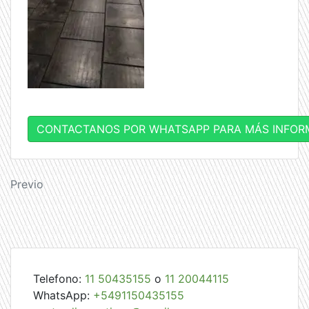
CONTACTANOS POR WHATSAPP PARA MÁS INFOR
Navegación
Previo
de
entradas
Telefono:
11 50435155
o
11 20044115
WhatsApp:
+5491150435155