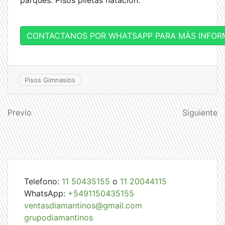
CONTACTANOS POR WHATSAPP PARA MÁS INFOR
Pisos Gimnasios
Navegación
Previo
Siguiente
de
entradas
Telefono:
11 50435155
o
11 20044115
WhatsApp:
+5491150435155
ventasdiamantinos@gmail.com
grupodiamantinos