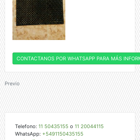
CONTACTANOS POR WHATSAPP PARA MÁS INFOR
Navegación
Previo
de
entradas
Telefono:
11 50435155
o
11 20044115
WhatsApp:
+5491150435155