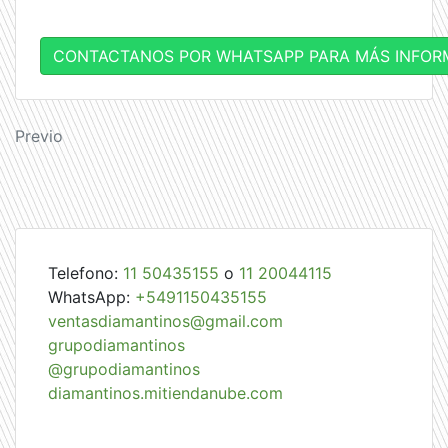
CONTACTANOS POR WHATSAPP PARA MÁS INFOR
Navegación
Previo
de
entradas
Telefono:
11 50435155
o
11 20044115
WhatsApp:
+5491150435155
ventasdiamantinos@gmail.com
grupodiamantinos
@grupodiamantinos
diamantinos.mitiendanube.com