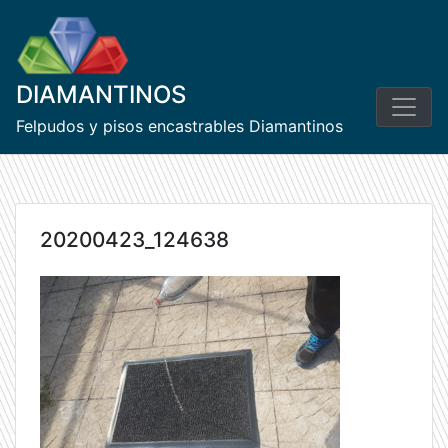
Skip
to
content
DIAMANTINOS
Felpudos y pisos encastrables Diamantinos
20200423_124638