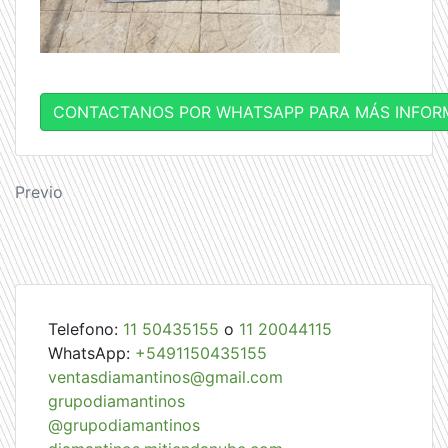
CONTACTANOS POR WHATSAPP PARA MÁS INFOR
Navegación
Previo
de
entradas
Telefono:
11 50435155
o
11 20044115
WhatsApp:
+5491150435155
ventasdiamantinos@gmail.com
grupodiamantinos
@grupodiamantinos