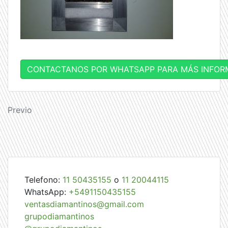
CONTACTANOS POR WHATSAPP PARA MÁS INFOR
Navegación
Previo
de
entradas
Telefono:
11 50435155
o
11 20044115
WhatsApp:
+5491150435155
ventasdiamantinos@gmail.com
grupodiamantinos