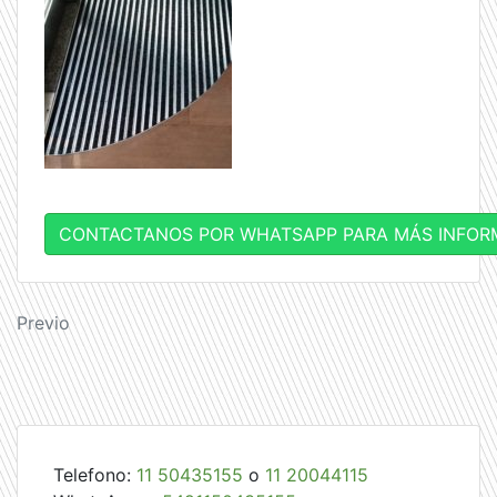
CONTACTANOS POR WHATSAPP PARA MÁS INFOR
Navegación
Previo
de
entradas
Telefono:
11 50435155
o
11 20044115