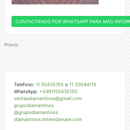
CONTACTANOS POR WHATSAPP PARA MÁS INFOR
Navegación
Previo
de
entradas
Telefono:
11 50435155
o
11 20044115
WhatsApp:
+5491150435155
ventasdiamantinos@gmail.com
grupodiamantinos
@grupodiamantinos
diamantinos.mitiendanube.com