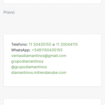
Navegación
Previo
de
entradas
Telefono:
11 50435155
o
11 20044115
WhatsApp:
+5491150435155
ventasdiamantinos@gmail.com
grupodiamantinos
@grupodiamantinos
diamantinos.mitiendanube.com