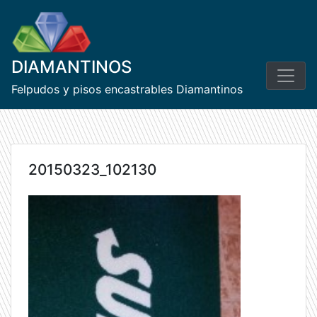
Skip
to
content
DIAMANTINOS
Felpudos y pisos encastrables Diamantinos
20150323_102130