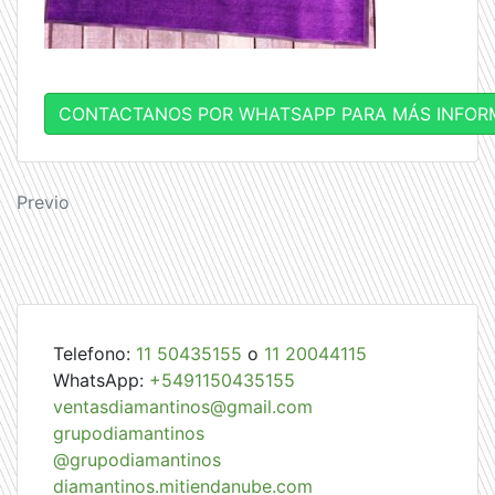
CONTACTANOS POR WHATSAPP PARA MÁS INFOR
Navegación
Previo
de
entradas
Telefono:
11 50435155
o
11 20044115
WhatsApp:
+5491150435155
ventasdiamantinos@gmail.com
grupodiamantinos
@grupodiamantinos
diamantinos.mitiendanube.com