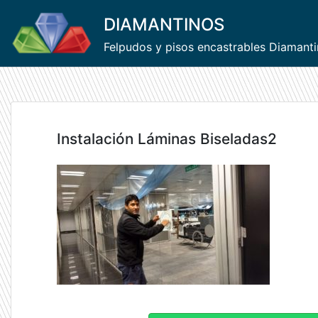
Skip
DIAMANTINOS
to
content
Felpudos y pisos encastrables Diamant
Instalación Láminas Biseladas2