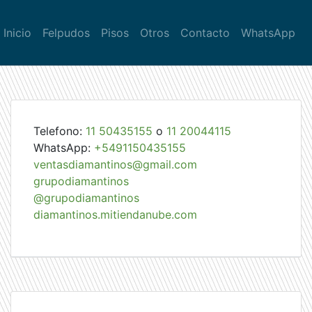
Inicio
Felpudos
Pisos
Otros
Contacto
WhatsApp
Telefono:
11 50435155
o
11 20044115
WhatsApp:
+5491150435155
ventasdiamantinos@gmail.com
grupodiamantinos
@grupodiamantinos
diamantinos.mitiendanube.com