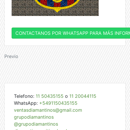
CONTACTANOS POR WHATSAPP PARA MÁS INFOR
Navegación
Previo
de
entradas
Telefono:
11 50435155
o
11 20044115
WhatsApp:
+5491150435155
ventasdiamantinos@gmail.com
grupodiamantinos
@grupodiamantinos