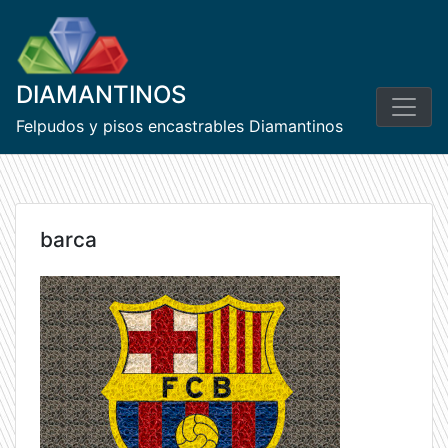
Skip
to
content
DIAMANTINOS
Felpudos y pisos encastrables Diamantinos
barca