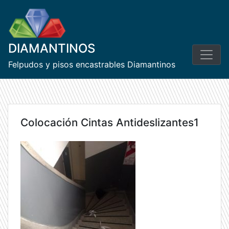
Skip
to
content
DIAMANTINOS
Felpudos y pisos encastrables Diamantinos
Colocación Cintas Antideslizantes1