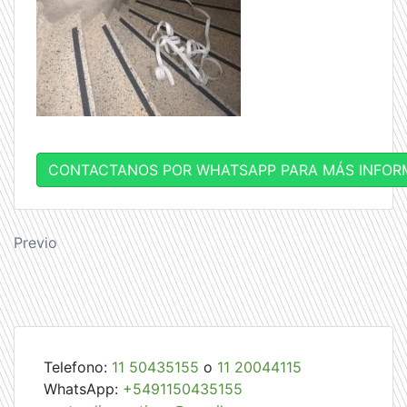
CONTACTANOS POR WHATSAPP PARA MÁS INFOR
Navegación
Previo
de
entradas
Telefono:
11 50435155
o
11 20044115
WhatsApp:
+5491150435155