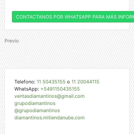
CONTACTANOS POR WHATSAPP PARA MÁS INFOR
Navegación
Previo
de
entradas
Telefono:
11 50435155
o
11 20044115
WhatsApp:
+5491150435155
ventasdiamantinos@gmail.com
grupodiamantinos
@grupodiamantinos
diamantinos.mitiendanube.com