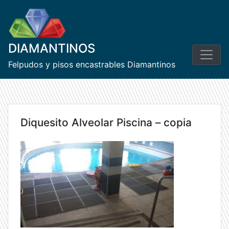
Skip
to
content
DIAMANTINOS
Felpudos y pisos encastrables Diamantinos
Diquesito Alveolar Piscina – copia