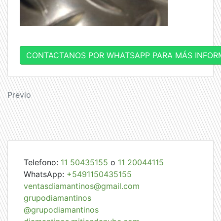
CONTACTANOS POR WHATSAPP PARA MÁS INFOR
Navegación
Previo
de
entradas
Telefono:
11 50435155
o
11 20044115
WhatsApp:
+5491150435155
ventasdiamantinos@gmail.com
grupodiamantinos
@grupodiamantinos