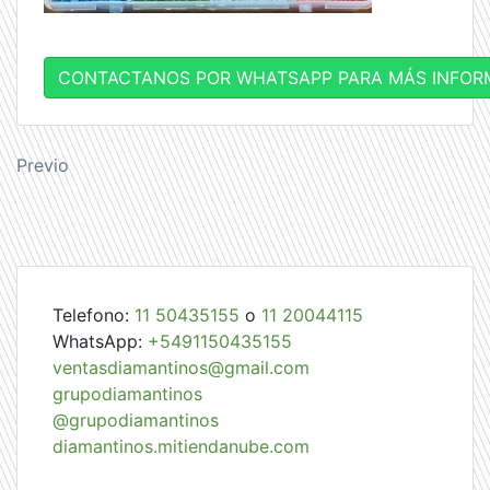
CONTACTANOS POR WHATSAPP PARA MÁS INFOR
Navegación
Previo
de
entradas
Telefono:
11 50435155
o
11 20044115
WhatsApp:
+5491150435155
ventasdiamantinos@gmail.com
grupodiamantinos
@grupodiamantinos
diamantinos.mitiendanube.com