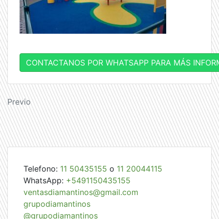
CONTACTANOS POR WHATSAPP PARA MÁS INFOR
Navegación
Previo
de
entradas
Telefono:
11 50435155
o
11 20044115
WhatsApp:
+5491150435155
ventasdiamantinos@gmail.com
grupodiamantinos
@grupodiamantinos