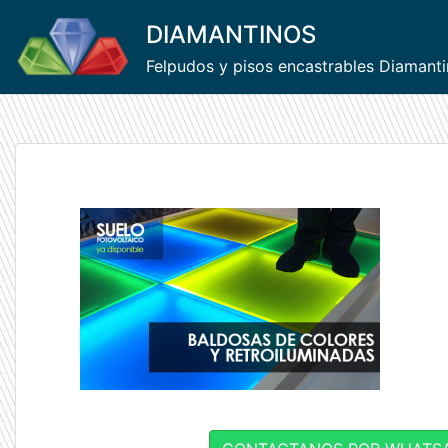
Skip
DIAMANTINOS
to
content
Felpudos y pisos encastrables Diamant