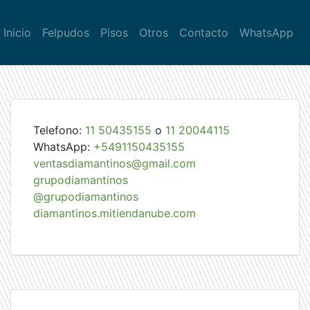
Inicio
Felpudos
Pisos
Otros
Contacto
WhatsApp
Telefono:
11 50435155
o
11 20044115
WhatsApp:
+5491150435155
ventasdiamantinos@gmail.com
grupodiamantinos
@grupodiamantinos
diamantinos.mitiendanube.com