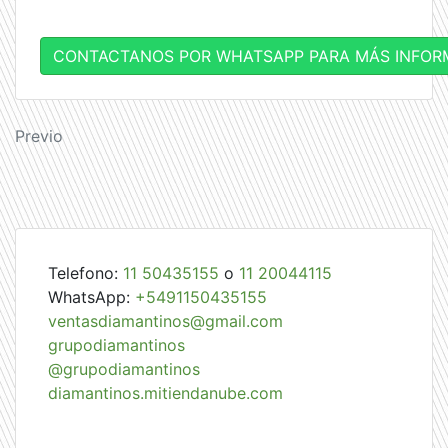
CONTACTANOS POR WHATSAPP PARA MÁS INFOR
Navegación
Previo
de
entradas
Telefono:
11 50435155
o
11 20044115
WhatsApp:
+5491150435155
ventasdiamantinos@gmail.com
grupodiamantinos
@grupodiamantinos
diamantinos.mitiendanube.com