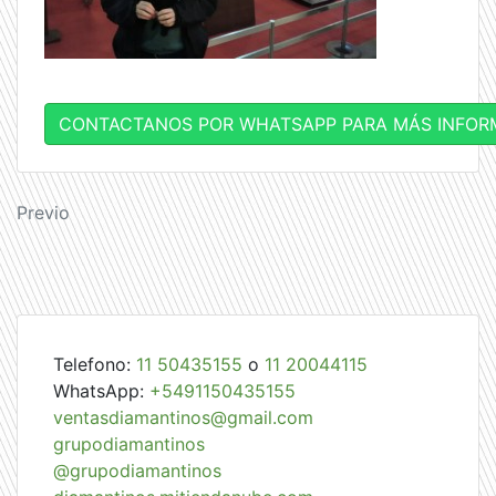
CONTACTANOS POR WHATSAPP PARA MÁS INFOR
Navegación
Previo
de
entradas
Telefono:
11 50435155
o
11 20044115
WhatsApp:
+5491150435155
ventasdiamantinos@gmail.com
grupodiamantinos
@grupodiamantinos